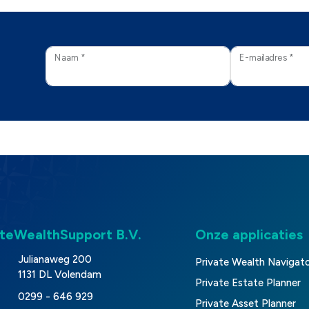
Naam *
E-mailadres *
ateWealthSupport B.V.
Onze applicaties
Julianaweg 200
Private Wealth Navigat
1131 DL Volendam
Private Estate Planner
0299 - 646 929
Private Asset Planner