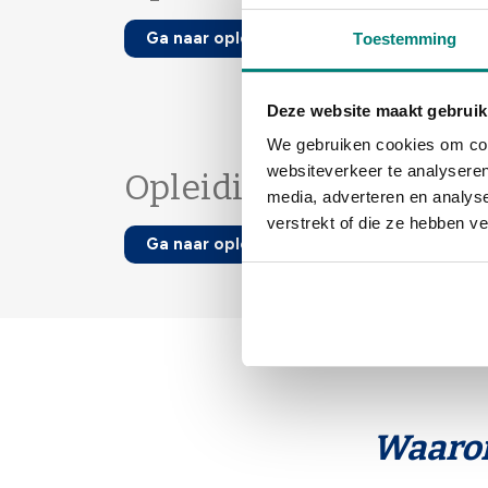
Ga naar opleiding
Toestemming
Deze website maakt gebruik
We gebruiken cookies om cont
websiteverkeer te analyseren
Opleiding "Eenvoudig 
media, adverteren en analys
verstrekt of die ze hebben v
Ga naar opleiding
Waar