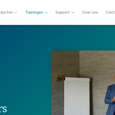
oducten
Trainingen
Support
Over ons
Cont
rs